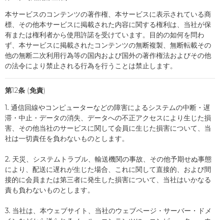
本サービスのコンテンツの著作権、本サービスに表示されている商
標、その他本サービスに掲載された内容に関する権利は、当社が保
有または権利者から使用許諾を受けています。目的の如何を問わ
ず、本サービスに掲載されたコンテンツの無断複製、無断転載その
他の無断二次利用行為等の国内および国外の著作権法およびその他
の法令により禁止される行為を行うことは禁止します。
第12条 (免責)
1. 通信回線やコンピューターなどの障害によるシステムの中断・遅
滞・中止・データの消失、データへの不正アクセスにより生じた損
害、その他当社のサービスに関して会員に生じた損害について、当
社は一切責任を負わないものとします。
2. 天災、システムトラブル、輸送機関の事故、その他予期せぬ事態
により、配送に遅れが生じた場合、これに関して直接的、および間
接的に会員または第三者に発生した損害について、当社はいかなる
責も負わないものとします。
3. 当社は、本ウェブサイト、当社のウェブページ・サーバー・ドメ