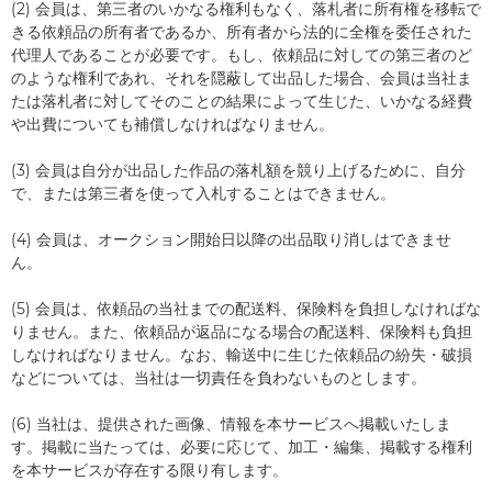
(2) 会員は、第三者のいかなる権利もなく、落札者に所有権を移転で
きる依頼品の所有者であるか、所有者から法的に全権を委任された
代理人であることが必要です。もし、依頼品に対しての第三者のど
のような権利であれ、それを隠蔽して出品した場合、会員は当社ま
たは落札者に対してそのことの結果によって生じた、いかなる経費
や出費についても補償しなければなりません。
(3) 会員は自分が出品した作品の落札額を競り上げるために、自分
で、または第三者を使って入札することはできません。
(4) 会員は、オークション開始日以降の出品取り消しはできませ
ん。
(5) 会員は、依頼品の当社までの配送料、保険料を負担しなければな
りません。また、依頼品が返品になる場合の配送料、保険料も負担
しなければなりません。なお、輸送中に生じた依頼品の紛失・破損
などについては、当社は一切責任を負わないものとします。
(6) 当社は、提供された画像、情報を本サービスへ掲載いたしま
す。掲載に当たっては、必要に応じて、加工・編集、掲載する権利
を本サービスが存在する限り有します。