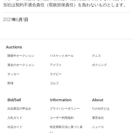
当社は契約不適合責任（瑕疵担保責任）を負わないものとします。
2021年6月1日
Auctions
開催中オークション
バスケットボール
テニス
過去のオークション
アメフト
ボクシング
サッカー
ラグビー
野球
ゴルフ
Bid/Sell
Information
About
出品査定の申込み
プライバシーポリシー
CuriosXとは
入札ガイド
ユーザー利用規約
運営会社
出品ガイド
特定商取引法に基づく表
ニュース