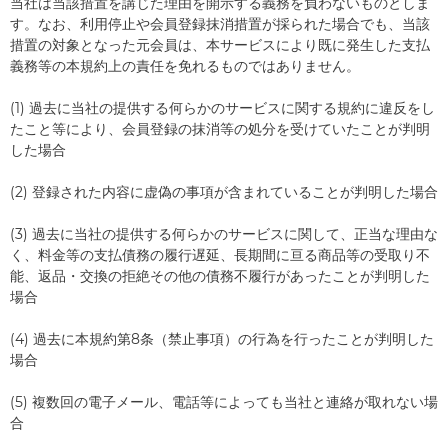
当社は当該措置を講じた理由を開示する義務を負わないものとしま
す。なお、利用停止や会員登録抹消措置が採られた場合でも、当該
措置の対象となった元会員は、本サービスにより既に発生した支払
義務等の本規約上の責任を免れるものではありません。
(1) 過去に当社の提供する何らかのサービスに関する規約に違反をし
たこと等により、会員登録の抹消等の処分を受けていたことが判明
した場合
(2) 登録された内容に虚偽の事項が含まれていることが判明した場合
(3) 過去に当社の提供する何らかのサービスに関して、正当な理由な
く、料金等の支払債務の履行遅延、長期間に亘る商品等の受取り不
能、返品・交換の拒絶その他の債務不履行があったことが判明した
場合
(4) 過去に本規約第8条（禁止事項）の行為を行ったことが判明した
場合
(5) 複数回の電子メール、電話等によっても当社と連絡が取れない場
合