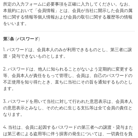
所定の入力フォームに必要事項を正確に入力してください。なお、
本規約において「会員情報」とは、会員が当社に開示した会員の属
性に関する情報等個人情報および会員の取引に関する履歴等の情報
をいいます。
第3条 (パスワード)
1. パスワードは、会員本人のみが利用できるものとし、第三者に譲
渡・貸与できないものとします。
2. パスワードは、他人に知られることがないよう定期的に変更する
等、会員本人が責任をもって管理し、会員は、自己のパスワードの
不正使用を知り得たとき、直ちに当社にその旨を通知するものとし
ます。
3. パスワードを用いて当社に対して行われた意思表示は、会員本人
の意思表示とみなし、そのために生じる支払等は全て会員の責任と
なります。
4. 当社は、会員に起因するパスワードの第三者への譲渡・貸与また
は第三者による盗用等に伴う損害の発生については、一切責任を負