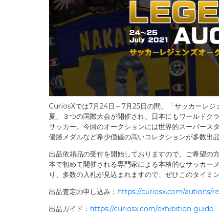
CuriosXでは7月24日～7月25日の間、「サッカー
夏、３つの国際大会が開催され、日本にもワールドク
サッカー。今回のオークションには世界的スーパース
優勝メダルなど希少価値の高いコレクションが多数出
出品依頼品の受付を開始しておりますので、ご希望の
本で初めて開催される専門家による本格的なサッカー
り、多数の入札が見込まれますので、ぜひこのタイミ
出品査定の申し込み：
https://curiosx.com/autions/r
出品ガイド：
https://curiosx.com/exhibition-guide