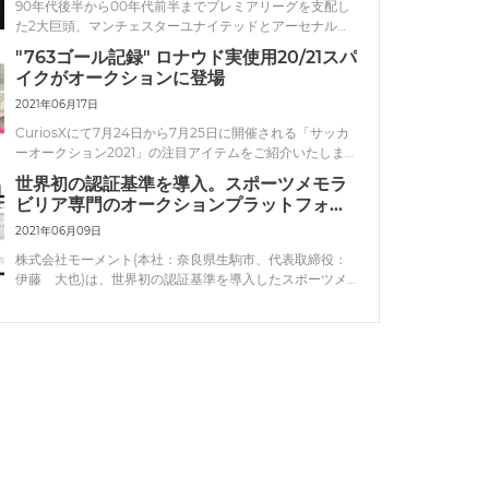
90年代後半から00年代前半までプレミアリーグを支配し
た2大巨頭、マンチェスターユナイテッドとアーセナルが
矛を交える伝統の一戦。当時はリーグ戦の行く末を決める
"763ゴール記録" ロナウド実使用20/21スパ
ともいわれるほど激しい肉弾戦が繰り広げられ、レッドカ
イクがオークションに登場
ードも飛び交っていました。
2021年06月17日
CuriosXにて7月24日から7月25日に開催される「サッカ
ーオークション2021」の注目アイテムをご紹介いたしま
す。イタリア・セリエA、ユベントスのクリスティアー
世界初の認証基準を導入。スポーツメモラ
ノ・ロナウド選手が2020-2021シーズンに着用したスパイ
ビリア専門のオークションプラットフォー
クが登場。
ムが登場
2021年06月09日
株式会社モーメント(本社：奈良県生駒市、代表取締役：
伊藤 大也)は、世界初の認証基準を導入したスポーツメ
モラビリア専門のオークションプラットフォーム、
CuriosX（キュリオスエックス）を6月17日にローンチい
たします。