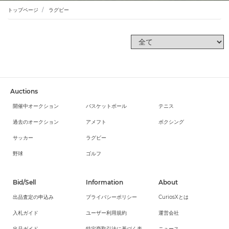
トップページ
ラグビー
Auctions
開催中オークション
バスケットボール
テニス
過去のオークション
アメフト
ボクシング
サッカー
ラグビー
野球
ゴルフ
Bid/Sell
Information
About
出品査定の申込み
プライバシーポリシー
CuriosXとは
入札ガイド
ユーザー利用規約
運営会社
出品ガイド
特定商取引法に基づく表
ニュース