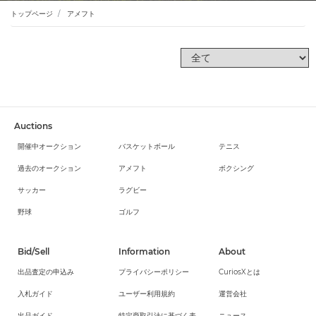
トップページ
アメフト
Auctions
開催中オークション
バスケットボール
テニス
過去のオークション
アメフト
ボクシング
サッカー
ラグビー
野球
ゴルフ
Bid/Sell
Information
About
出品査定の申込み
プライバシーポリシー
CuriosXとは
入札ガイド
ユーザー利用規約
運営会社
出品ガイド
特定商取引法に基づく表
ニュース