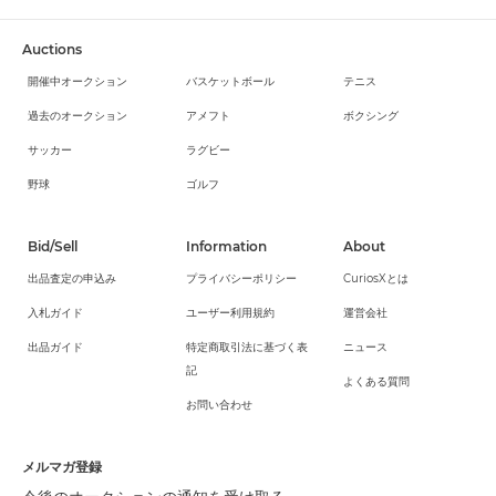
Auctions
開催中オークション
バスケットボール
テニス
過去のオークション
アメフト
ボクシング
サッカー
ラグビー
野球
ゴルフ
Bid/Sell
Information
About
出品査定の申込み
プライバシーポリシー
CuriosXとは
入札ガイド
ユーザー利用規約
運営会社
出品ガイド
特定商取引法に基づく表
ニュース
記
よくある質問
お問い合わせ
メルマガ登録