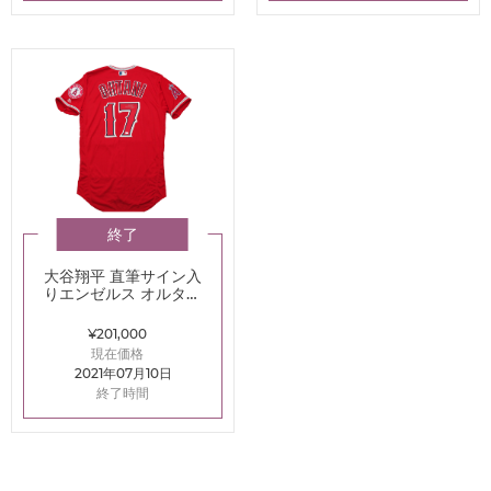
終了
大谷翔平 直筆サイン入
りエンゼルス オルタネ
ートユニフォーム
TOPPS
¥201,000
現在価格
2021年07月10日
終了時間