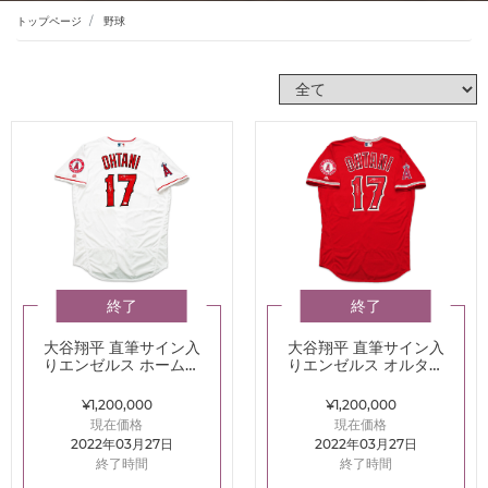
トップページ
野球
終了
終了
大谷翔平 直筆サイン入
大谷翔平 直筆サイン入
りエンゼルス ホームユ
りエンゼルス オルタネ
ニフォーム TOPPS 漢
ートユニフォーム
字＆インスクリプショ
TOPPS 漢字＆インス
¥1,200,000
¥1,200,000
ン
クリプション
現在価格
現在価格
2022年03月27日
2022年03月27日
終了時間
終了時間