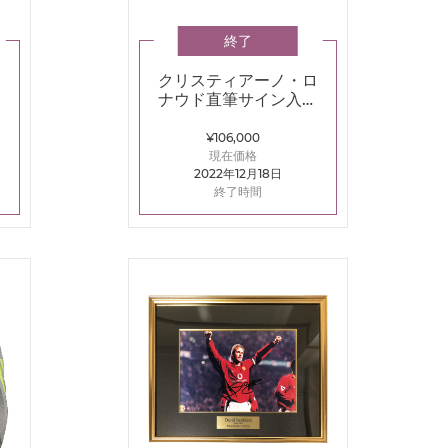
終了
クリスティアーノ・ロ
サ
ナウド直筆サイン入り
ク
額装フォト07/08マン
チェスター・U
¥106,000
現在価格
2022年12月18日
終了時間