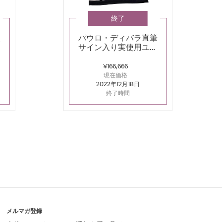
終了
使
パウロ・ディバラ直筆
ク
サイン入り実使用ユベ
ントス2015-2016ホー
ムユニフォーム
¥166,666
現在価格
2022年12月18日
終了時間
t
メルマガ登録