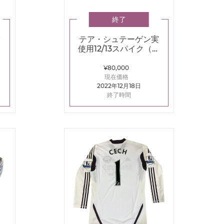
終了
実
テア・シュテーゲン実
ア
使用12/13スパイク（ア
ー
ディダス プレデターリ
ーサルゾーン）
¥80,000
現在価格
2022年12月18日
終了時間