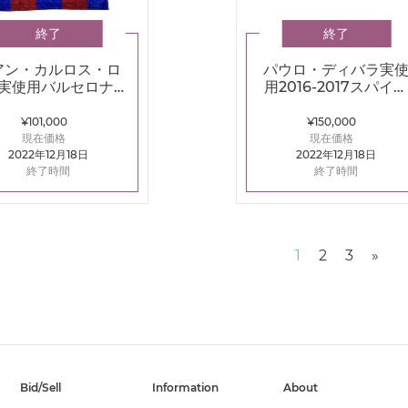
終了
終了
アン・カルロス・ロ
パウロ・ディバラ実
実使用バルセロナ
用2016-2017スパイ
84-1985ホームユニ
(ナイキ マーキュリア
フォーム
ル スーパーフライV)
¥101,000
¥150,000
現在価格
現在価格
2022年12月18日
2022年12月18日
終了時間
終了時間
Nex
1
2
3
»
Bid/Sell
Information
About