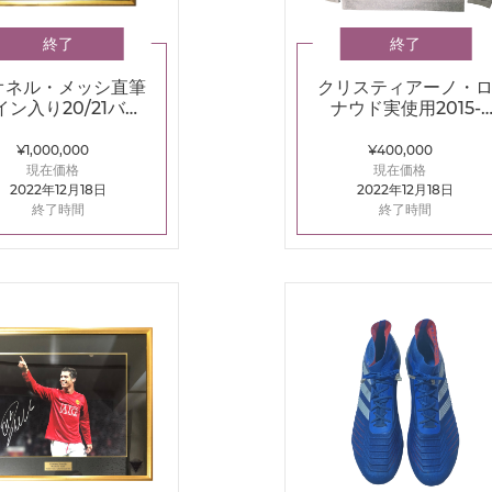
終了
終了
オネル・メッシ直筆
クリスティアーノ・
イン入り20/21バル
ナウド実使用2015-
ロナホームユニフォ
2016レアルマドリー
ーム額縁入り
3rdユニフォーム
¥1,000,000
¥400,000
(Julien's)
現在価格
現在価格
2022年12月18日
2022年12月18日
終了時間
終了時間