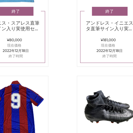
終了
終了
ニス・スアレス直筆
アンドレス・イニエ
イン入り実使用セル
タ直筆サイン入り実
21/22ホームユニフ
用09/10スパイク（ナ
ォーム
イキ CTR360）
¥80,000
¥181,000
現在価格
現在価格
2022年12月18日
2022年12月18日
終了時間
終了時間