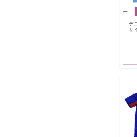
デ
サ
タ