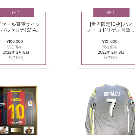
終了
終了
イマール直筆サイン
[世界限定10枚] ハメ
バルセロナ13/14フ
ス・ロドリゲス直筆
ォト
イン入りグラフィッ
アート
¥100,000
¥101,000
現在価格
現在価格
2022年12月18日
2022年12月18日
終了時間
終了時間