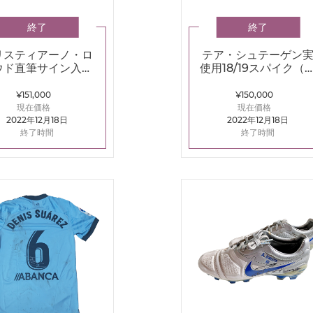
終了
終了
リスティアーノ・ロ
テア・シュテーゲン
ウド直筆サイン入り
使用18/19スパイク（
額装フォト2007-
ディダス プレデタ
008マンチェスタ
19.1）
¥151,000
¥150,000
ー・U
現在価格
現在価格
2022年12月18日
2022年12月18日
終了時間
終了時間