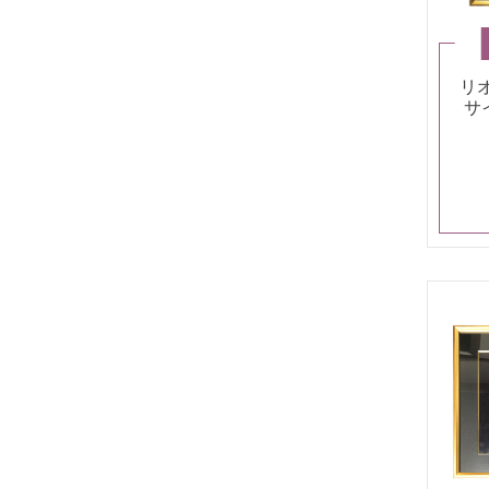
リ
サ
セ