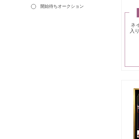
開始待ちオークション
ネ
入り