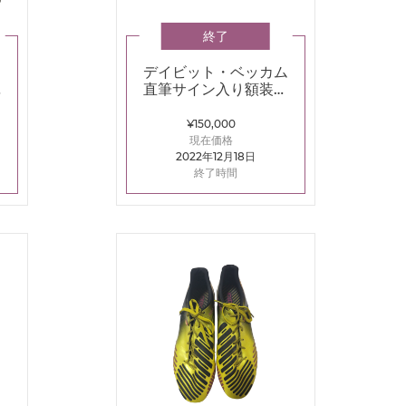
終了
ロ
デイビット・ベッカム
直筆サイン入り額装フ
ド
ォト2002-2003マンチ
ェスター・U
¥150,000
現在価格
2022年12月18日
終了時間