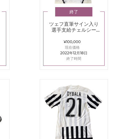
終了
ス
ツェフ直筆サイン入り
使
選手支給チェルシー
2011-2012GKユニフォ
ーム
¥100,000
現在価格
2022年12月18日
終了時間